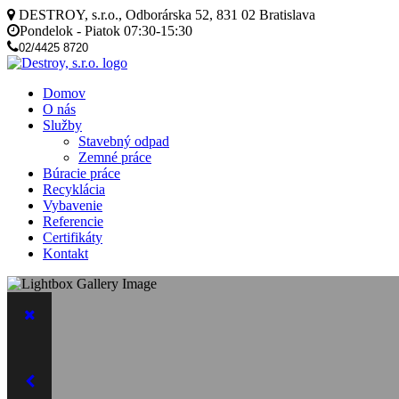
DESTROY, s.r.o., Odborárska 52, 831 02 Bratislava
Pondelok - Piatok 07:30-15:30
02/4425 8720
Domov
O nás
Služby
Stavebný odpad
Zemné práce
Búracie práce
Recyklácia
Vybavenie
Referencie
Certifikáty
Kontakt