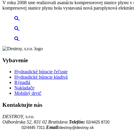
V roku 2008 sme realizovali asanáciu kompresorovej stanice plynu v o
kompresovej stanice plynu bola vystavaná nová paroplynová elektráre
Vybavenie
Hydraulické búracie čeľuste
Hydraulické búracie kladivá
Rýpadlá
Nakladače
Mobilný drvič
Kontaktujte nás
DESTROY, s.r.o.
Odborárska 52, 831 02 Bratislava
Telefón:
02/4425 8720
Email:
02/4445 7311
destroy@destroy.sk