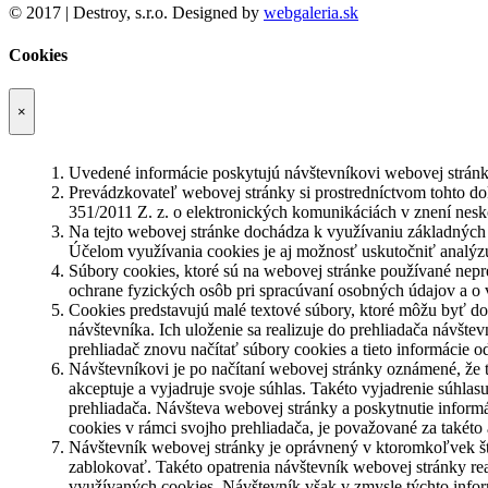
© 2017 | Destroy, s.r.o. Designed by
webgaleria.sk
Cookies
×
Uvedené informácie poskytujú návštevníkovi webovej stránk
Prevádzkovateľ webovej stránky si prostredníctvom tohto do
351/2011 Z. z. o elektronických komunikáciách v znení nesk
Na tejto webovej stránke dochádza k využívaniu základných 
Účelom využívania cookies je aj možnosť uskutočniť analýzu
Súbory cookies, ktoré sú na webovej stránke používané ne
ochrane fyzických osôb pri spracúvaní osobných údajov a o
Cookies predstavujú malé textové súbory, ktoré môžu byť do
návštevníka. Ich uloženie sa realizuje do prehliadača návšt
prehliadač znovu načítať súbory cookies a tieto informácie o
Návštevníkovi je po načítaní webovej stránky oznámené, že 
akceptuje a vyjadruje svoje súhlas. Takéto vyjadrenie súhla
prehliadača. Návšteva webovej stránky a poskytnutie inform
cookies v rámci svojho prehliadača, je považované za takéto
Návštevník webovej stránky je oprávnený v ktoromkoľvek štád
zablokovať. Takéto opatrenia návštevník webovej stránky rea
využívaných cookies. Návštevník však v zmysle týchto infor