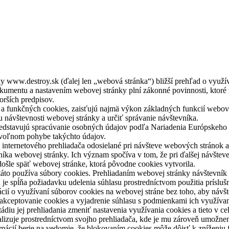
y www.destroy.sk (ďalej len „webová stránka“) bližší prehľad o využí
kumentu a nastavením webovej stránky plní zákonné povinnosti, ktoré 
orších predpisov.
a funkčných cookies, zaisťujú najmä výkon základných funkcií webove
 návštevnosti webovej stránky a určiť správanie návštevníka.
predstavujú spracúvanie osobných údajov podľa Nariadenia Európskeh
 voľnom pohybe takýchto údajov.
 internetového prehliadača odosielané pri návšteve webových stránok 
evníka webovej stránky. Ich význam spočíva v tom, že pri ďalšej návš
došle späť webovej stránke, ktorá pôvodne cookies vytvorila.
táto používa súbory cookies. Prehliadaním webovej stránky návštevník
su je spĺňa požiadavku udelenia súhlasu prostredníctvom použitia prísl
ácií o využívaní súborov cookies na webovej stráne bez toho, aby návš
 akceptovanie cookies a vyjadrenie súhlasu s podmienkami ich využíva
iu jej prehliadania zmeniť nastavenia využívania cookies a tieto v ce
lizuje prostredníctvom svojho prehliadača, kde je mu zároveň umožnené
mácií berie na vedomie, že blokovaním cookies môže dôjsť k zníženiu 