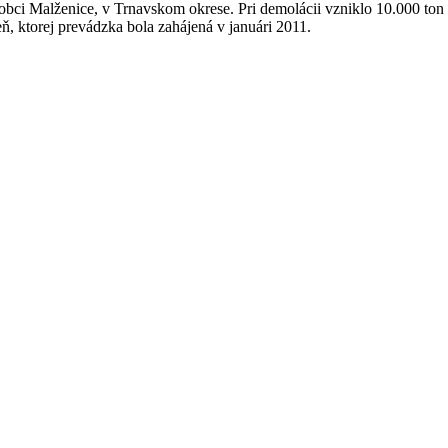
bci Malženice, v Trnavskom okrese. Pri demolácii vzniklo 10.000 ton o
ň, ktorej prevádzka bola zahájená v januári 2011.