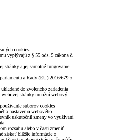
vaných cookies.
mu vyplývajú z § 55 ods. 5 zákona č.
j stránky a jej samotné fungovanie.
o parlamentu a Rady (EÚ) 2016/679 o
a ukladané do zvoleného zariadenia
teve webovej stránky umožní webový
 používanie súborov cookies
ušného nastavenia webového
tevník uskutočnil zmeny vo využívaní
nia
lom rozsahu alebo v časti zmeniť
 získať bližšie informácie o
funkčnosti webovej stránky, čo môže